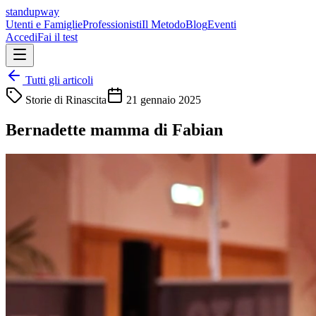
standupway
Utenti e Famiglie
Professionisti
Il Metodo
Blog
Eventi
Accedi
Fai il test
Tutti gli articoli
Storie di Rinascita
21 gennaio 2025
Bernadette mamma di Fabian