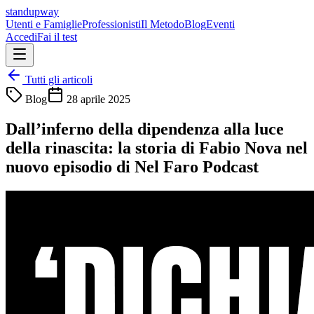
standupway
Utenti e Famiglie
Professionisti
Il Metodo
Blog
Eventi
Accedi
Fai il test
Tutti gli articoli
Blog
28 aprile 2025
Dall’inferno della dipendenza alla luce
della rinascita: la storia di Fabio Nova nel
nuovo episodio di Nel Faro Podcast