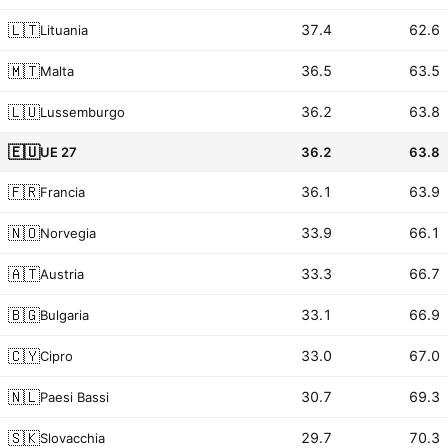
🇱🇹
37.4
62.6
Lituania
🇲🇹
36.5
63.5
Malta
🇱🇺
36.2
63.8
Lussemburgo
🇪🇺
UE 27
36.2
63.8
🇫🇷
36.1
63.9
Francia
🇳🇴
33.9
66.1
Norvegia
🇦🇹
33.3
66.7
Austria
🇧🇬
33.1
66.9
Bulgaria
🇨🇾
33.0
67.0
Cipro
🇳🇱
30.7
69.3
Paesi Bassi
🇸🇰
29.7
70.3
Slovacchia