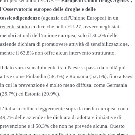
europeo secondo l'EUDA —
European Union Drugs Agency ,
l'Osservatorio europeo delle droghe e delle
tossicodipendenze
(agenzia dell'Unione Europea) in un
recente studio
ci dice che nella EU-27, ovvero negli stati
membri attuali dell’unione europea, solo il 36,2% delle
aziende dichiara di promuovere attività di sensibilizzazione,
mentre il 63,8% non offre alcun intervento strutturato.
Il dato varia sensibilmente tra i Paesi: si passa da realtà più
attive come Finlandia (58,3%) e Romania (52,1%), fino a Paesi
in cui la prevenzione è molto meno diffusa, come Germania
(25,7%) ed Estonia (20,9%).
L’Italia si colloca leggermente sopra la media europea, con il
49,7% delle aziende che dichiara di adottare iniziative di
prevenzione e il 50,3% che non ne prevede alcuna. Questo
dato evidenzia un gap significativo, considerando che
circa