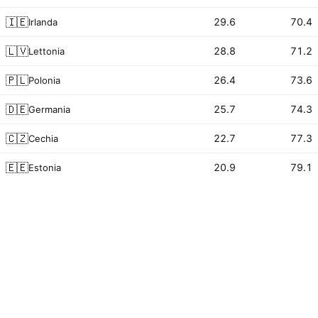
🇮🇪
29.6
70.4
Irlanda
🇱🇻
28.8
71.2
Lettonia
🇵🇱
26.4
73.6
Polonia
🇩🇪
25.7
74.3
Germania
🇨🇿
22.7
77.3
Cechia
🇪🇪
20.9
79.1
Estonia