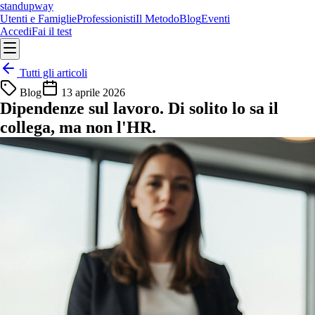
standupway
Utenti e Famiglie
Professionisti
Il Metodo
Blog
Eventi
Accedi
Fai il test
Tutti gli articoli
Blog
13 aprile 2026
Dipendenze sul lavoro. Di solito lo sa il
collega, ma non l'HR.