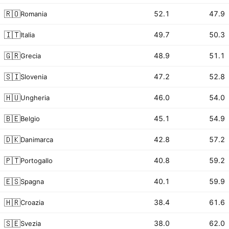
🇷🇴
52.1
47.9
Romania
🇮🇹
49.7
50.3
Italia
🇬🇷
48.9
51.1
Grecia
🇸🇮
47.2
52.8
Slovenia
🇭🇺
46.0
54.0
Ungheria
🇧🇪
45.1
54.9
Belgio
🇩🇰
42.8
57.2
Danimarca
🇵🇹
40.8
59.2
Portogallo
🇪🇸
40.1
59.9
Spagna
🇭🇷
38.4
61.6
Croazia
🇸🇪
38.0
62.0
Svezia