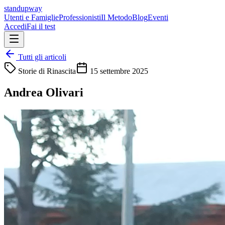
standupway
Utenti e Famiglie
Professionisti
Il Metodo
Blog
Eventi
Accedi
Fai il test
Tutti gli articoli
Storie di Rinascita
15 settembre 2025
Andrea Olivari