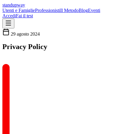
standupway
Utenti e Famiglie
Professionisti
Il Metodo
Blog
Eventi
Accedi
Fai il test
29 agosto 2024
Privacy Policy