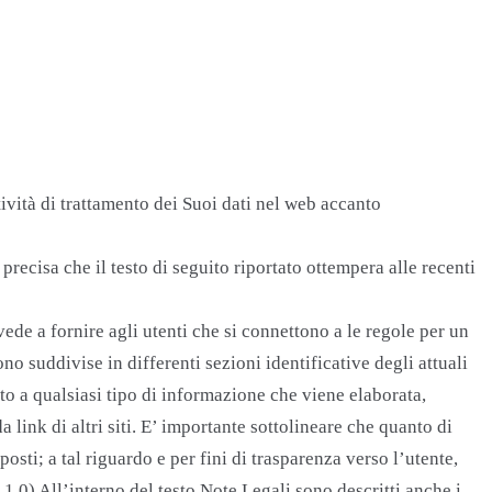
tività di trattamento dei Suoi dati nel web accanto
i precisa che il testo di seguito riportato ottempera alle recenti
ede a fornire agli utenti che si connettono a le regole per un
o suddivise in differenti sezioni identificative degli attuali
to a qualsiasi tipo di informazione che viene elaborata,
link di altri siti. E’ importante sottolineare che quanto di
sti; a tal riguardo e per fini di trasparenza verso l’utente,
 1.0) All’interno del testo Note Legali sono descritti anche i