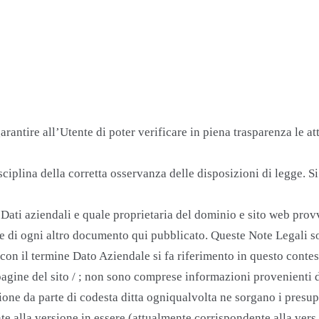
rantire all’Utente di poter verificare in piena trasparenza le at
 disciplina della corretta osservanza delle disposizioni di legge. S
Dati aziendali e quale proprietaria del dominio e sito web provv
o e di ogni altro documento qui pubblicato. Queste Note Legali son
con il termine Dato Aziendale si fa riferimento in questo contes
pagine del sito / ; non sono comprese informazioni provenienti da 
one da parte di codesta ditta ogniqualvolta ne sorgano i presuppo
te alla versione in essere (attualmente corrispondente alla vers.