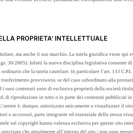
DELLA PROPRIETA’ INTELLETTUALE
olare, ma anche il suo marchio. La tutela giuridica viene qui e
gs. 30/2005). Infatti la nuova disciplina legislativa consente di
ordinario che la tutela cautelare. In particolare l’art. 133 C.P.I.
 trasferimento provvisorio, se del caso subordinato alla prestaz
i suoi contenuti sono di esclusiva proprietà della società titola
oad, di riproduzione in tutto o in parte dei contenuti pubblicati 
 L’utente è, dunque, autorizzato unicamente a visualizzare il sit
ori o accessori, parte integrante ed essenziale della stessa visua
utele sul copyright hanno valenza esclusiva per questo sito inte
precisare che attualmente all’interno del sito / non sono present