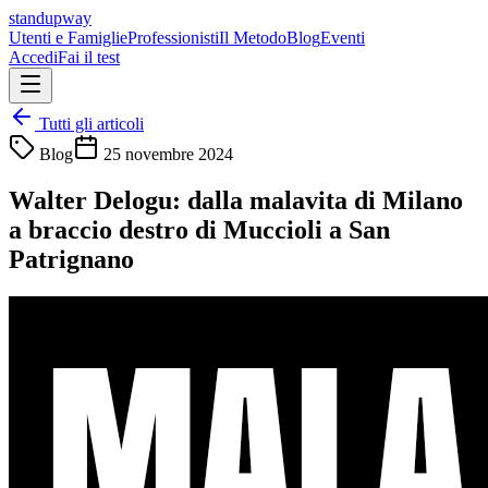
standupway
Utenti e Famiglie
Professionisti
Il Metodo
Blog
Eventi
Accedi
Fai il test
Tutti gli articoli
Blog
25 novembre 2024
Walter Delogu: dalla malavita di Milano
a braccio destro di Muccioli a San
Patrignano