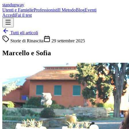
standupway
Utenti e Famiglie
Professionisti
Il Metodo
Blog
Eventi
Accedi
Fai il test
Tutti gli articoli
Storie di Rinascita
29 settembre 2025
Marcello e Sofia