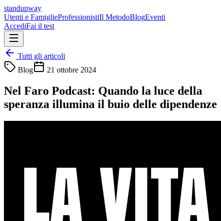
standupway
Utenti e Famiglie
Professionisti
Il Metodo
Blog
Eventi
Accedi
Fai il test
Tutti gli articoli
Blog
21 ottobre 2024
Nel Faro Podcast: Quando la luce della
speranza illumina il buio delle dipendenze