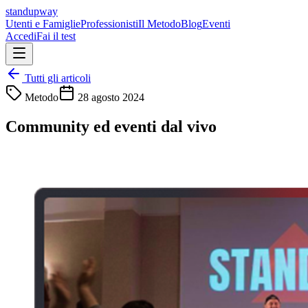
standupway
Utenti e Famiglie
Professionisti
Il Metodo
Blog
Eventi
Accedi
Fai il test
Tutti gli articoli
Metodo
28 agosto 2024
Community ed eventi dal vivo