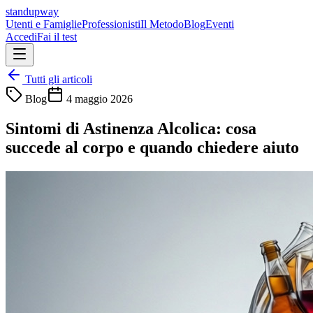
standupway
Utenti e Famiglie
Professionisti
Il Metodo
Blog
Eventi
Accedi
Fai il test
Tutti gli articoli
Blog
4 maggio 2026
Sintomi di Astinenza Alcolica: cosa
succede al corpo e quando chiedere aiuto