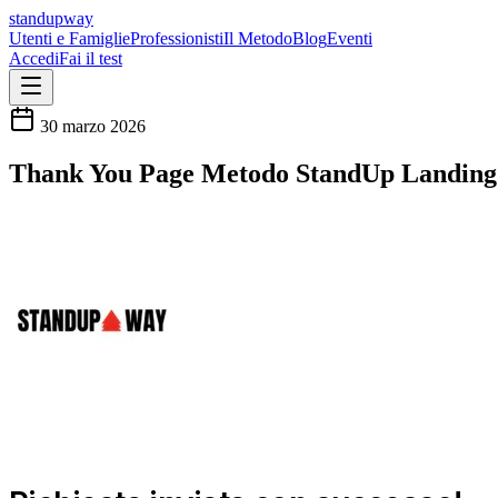
standupway
Utenti e Famiglie
Professionisti
Il Metodo
Blog
Eventi
Accedi
Fai il test
30 marzo 2026
Thank You Page Metodo StandUp Landing