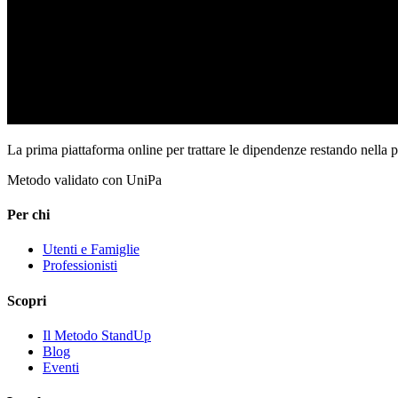
La prima piattaforma online per trattare le dipendenze restando nella 
Metodo validato con UniPa
Per chi
Utenti e Famiglie
Professionisti
Scopri
Il Metodo StandUp
Blog
Eventi