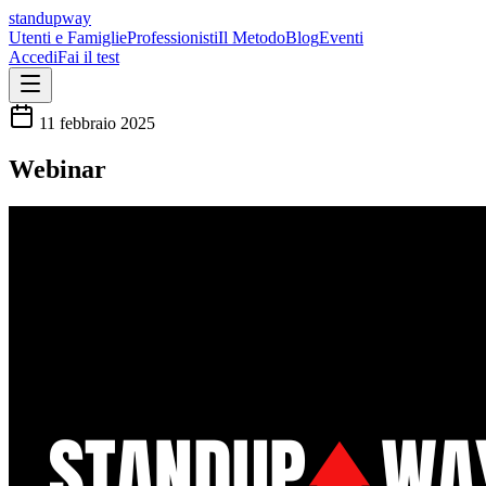
standupway
Utenti e Famiglie
Professionisti
Il Metodo
Blog
Eventi
Accedi
Fai il test
11 febbraio 2025
Webinar