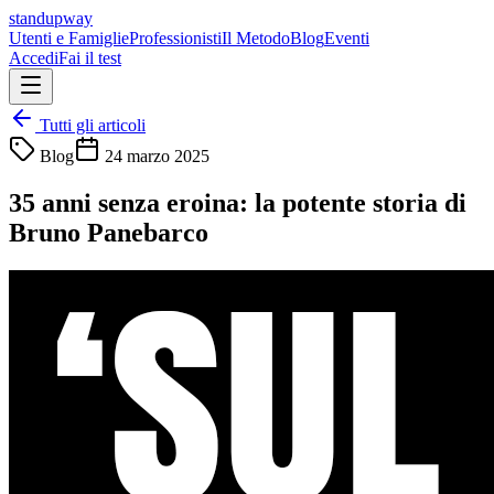
standupway
Utenti e Famiglie
Professionisti
Il Metodo
Blog
Eventi
Accedi
Fai il test
Tutti gli articoli
Blog
24 marzo 2025
35 anni senza eroina: la potente storia di
Bruno Panebarco