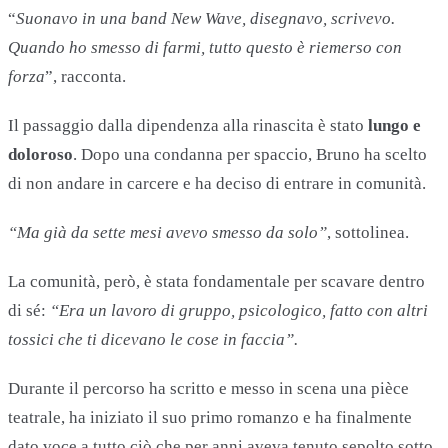
“
Suonavo in una band New Wave, disegnavo, scrivevo.
Quando ho smesso di farmi, tutto questo è riemerso con
forza
”, racconta.
Il passaggio dalla dipendenza alla rinascita è stato
lungo e
doloroso
. Dopo una condanna per spaccio, Bruno ha scelto
di non andare in carcere e ha deciso di entrare in comunità.
“Ma già da sette mesi avevo smesso da solo”
, sottolinea.
La comunità, però, è stata fondamentale per scavare dentro
di sé:
“Era un lavoro di gruppo, psicologico, fatto con altri
tossici che ti dicevano le cose in faccia”.
Durante il percorso ha scritto e messo in scena una pièce
teatrale, ha iniziato il suo primo romanzo e ha finalmente
dato voce a tutto ciò che per anni aveva tenuto sepolto sotto