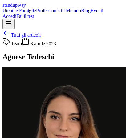
standupway
Utenti e Famiglie
Professionisti
Il Metodo
Blog
Eventi
Accedi
Fai il test
Tutti gli articoli
Team
3 aprile 2023
Agnese Tedeschi