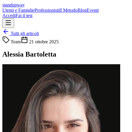
standupway
Utenti e Famiglie
Professionisti
Il Metodo
Blog
Eventi
Accedi
Fai il test
Tutti gli articoli
Team
21 ottobre 2025
Alessia Bartoletta