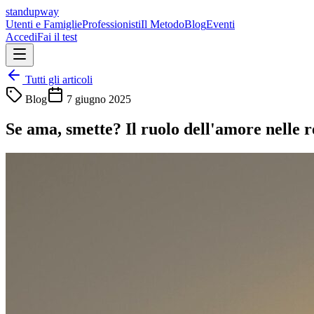
standupway
Utenti e Famiglie
Professionisti
Il Metodo
Blog
Eventi
Accedi
Fai il test
Tutti gli articoli
Blog
7 giugno 2025
Se ama, smette? Il ruolo dell'amore nelle 