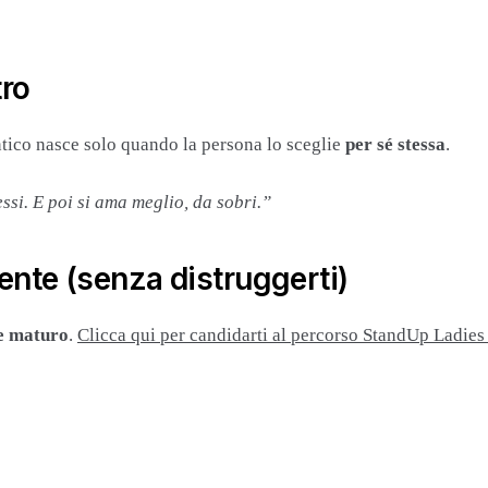
tro
tico nasce solo quando la persona lo sceglie
per sé stessa
.
essi. E poi si ama meglio, da sobri.”
nte (senza distruggerti)
re maturo
.
Clicca qui per candidarti al percorso StandUp Ladies e