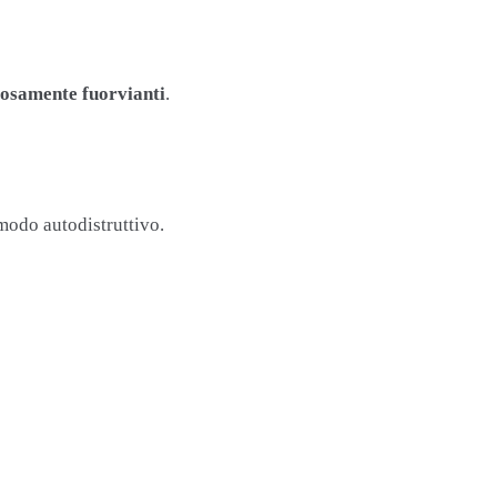
losamente fuorvianti
.
 modo autodistruttivo.