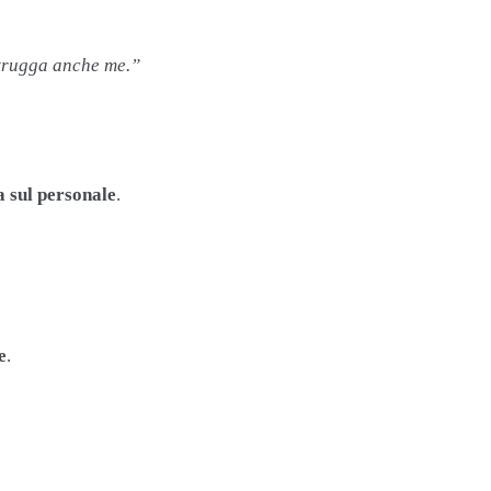
strugga anche me.”
 sul personale
.
e
.