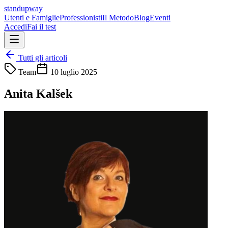
standupway
Utenti e Famiglie
Professionisti
Il Metodo
Blog
Eventi
Accedi
Fai il test
Tutti gli articoli
Team
10 luglio 2025
Anita Kalšek