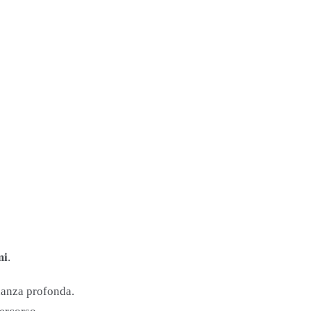
mi
.
nanza profonda.