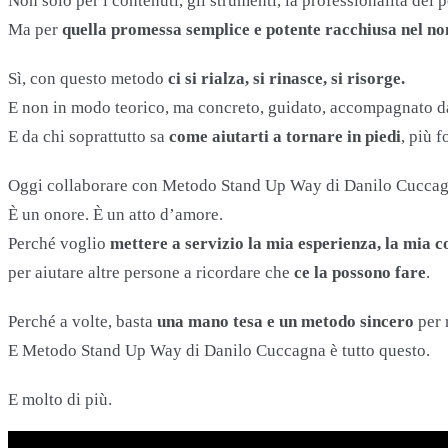
Non solo per i contenuti, gli strumenti, la professionalità del 
Ma per
quella promessa semplice e potente racchiusa nel n
Sì, con questo metodo
ci si rialza, si rinasce, si risorge.
E non in modo teorico, ma concreto, guidato, accompagnato da 
E da chi soprattutto sa
come aiutarti a tornare in piedi
, più f
Oggi collaborare con Metodo Stand Up Way di Danilo Cuccagn
È un onore. È un atto d’amore.
Perché voglio
mettere a servizio la mia esperienza, la mia 
per aiutare altre persone a ricordare che
ce la possono fare
.
Perché a volte, basta
una mano tesa e un metodo sincero
per r
E Metodo Stand Up Way di Danilo Cuccagna è tutto questo.
E molto di più.