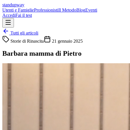
standupway
Utenti e Famiglie
Professionisti
Il Metodo
Blog
Eventi
Accedi
Fai il test
Tutti gli articoli
Storie di Rinascita
21 gennaio 2025
Barbara mamma di Pietro