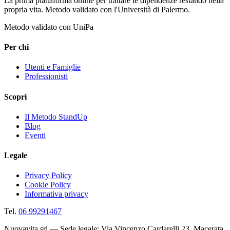
La prima piattaforma online per trattare le dipendenze restando nella
propria vita. Metodo validato con l'Università di Palermo.
Metodo validato con UniPa
Per chi
Utenti e Famiglie
Professionisti
Scopri
Il Metodo StandUp
Blog
Eventi
Legale
Privacy Policy
Cookie Policy
Informativa privacy
Tel.
06 99291467
Nuovavita srl — Sede legale: Via Vincenzo Cardarelli 23, Macerata