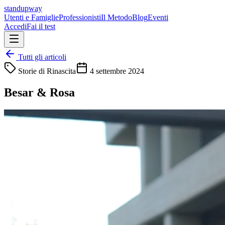
standupway
Utenti e Famiglie
Professionisti
Il Metodo
Blog
Eventi
Accedi
Fai il test
Tutti gli articoli
Storie di Rinascita
4 settembre 2024
Besar & Rosa