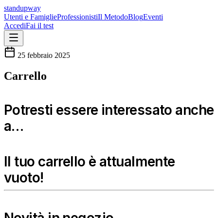
standupway
Utenti e Famiglie
Professionisti
Il Metodo
Blog
Eventi
Accedi
Fai il test
25 febbraio 2025
Carrello
Potresti essere interessato anche
a…
Il tuo carrello è attualmente
vuoto!