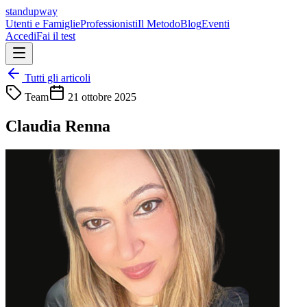
standupway
Utenti e Famiglie
Professionisti
Il Metodo
Blog
Eventi
Accedi
Fai il test
Tutti gli articoli
Team
21 ottobre 2025
Claudia Renna