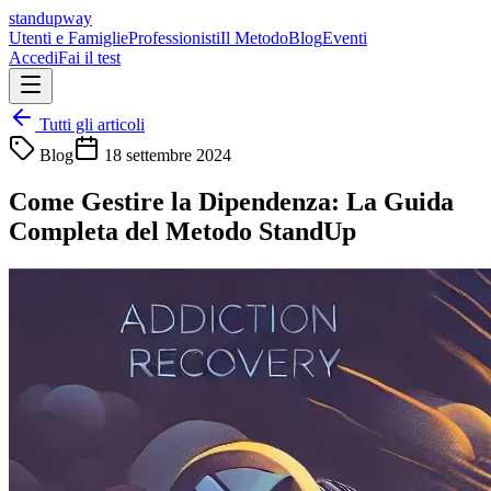
standupway
Utenti e Famiglie
Professionisti
Il Metodo
Blog
Eventi
Accedi
Fai il test
Tutti gli articoli
Blog
18 settembre 2024
Come Gestire la Dipendenza: La Guida
Completa del Metodo StandUp