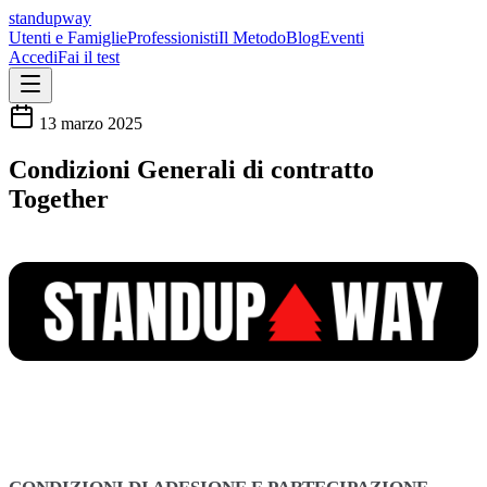
standupway
Utenti e Famiglie
Professionisti
Il Metodo
Blog
Eventi
Accedi
Fai il test
13 marzo 2025
Condizioni Generali di contratto
Together