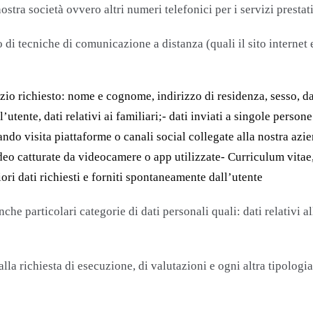
nostra società ovvero altri numeri telefonici per i servizi prestat
zo di tecniche di comunicazione a distanza (quali il sito internet
izio richiesto: nome e cognome, indirizzo di residenza, sesso, da
tente, dati relativi ai familiari;- dati inviati a singole persone
quando visita piattaforme o canali social collegate alla nostra a
deo catturate da videocamere o app utilizzate- Curriculum vitae,
ori dati richiesti e forniti spontaneamente dall’utente
e particolari categorie di dati personali quali: dati relativi alla
e alla richiesta di esecuzione, di valutazioni e ogni altra tipolo