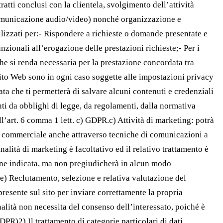
atti conclusi con la clientela, svolgimento dell’attività
 comunicazione audio/video) nonché organizzazione e
tilizzati per:- Rispondere a richieste o domande presentate e
unzionali all’erogazione delle prestazioni richieste;- Per i
à che si renda necessaria per la prestazione concordata tra
 Sito Web sono in ogni caso soggette alle impostazioni privacy
ata che ti permetterà di salvare alcuni contenuti e credenziali
anti da obblighi di legge, da regolamenti, dalla normativa
ll’art. 6 comma 1 lett. c) GDPR.c) Attività di marketing: potrà
e commerciale anche attraverso tecniche di comunicazioni a
alità di marketing è facoltativo ed il relativo trattamento è
ione indicata, ma non pregiudicherà in alcun modo
.e) Reclutamento, selezione e relativa valutazione del
presente sul sito per inviare correttamente la propria
nalità non necessita del consenso dell’interessato, poiché è
PR)2) Il trattamento di categorie particolari di dati