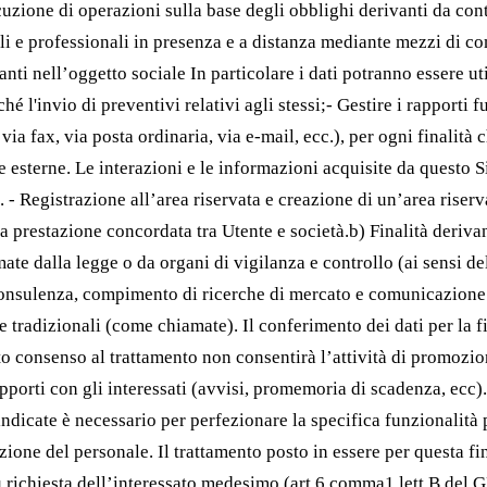
uzione di operazioni sulla base degli obblighi derivanti da contr
ali e professionali in presenza e a distanza mediante mezzi di
anti nell’oggetto sociale In particolare i dati potranno essere u
é l'invio di preventivi relativi agli stessi;- Gestire i rapporti f
, via fax, via posta ordinaria, via e-mail, ecc.), per ogni finalit
me esterne. Le interazioni e le informazioni acquisite da questo
 - Registrazione all’area riservata e creazione di un’area riserv
 la prestazione concordata tra Utente e società.b) Finalità deriv
mate dalla legge o da organi di vigilanza e controllo (ai sensi de
di consulenza, compimento di ricerche di mercato e comunicazion
tradizionali (come chiamate). Il conferimento dei dati per la fin
to consenso al trattamento non consentirà l’attività di promoz
apporti con gli interessati (avvisi, promemoria di scadenza, ecc)
 indicate è necessario per perfezionare la specifica funzionalità 
ezione del personale. Il trattamento posto in essere per questa fi
 richiesta dell’interessato medesimo (art.6 comma1 lett.B del GD