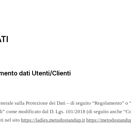
TI
ento dati Utenti/Clienti
rale sulla Protezione dei Dati – di seguito “Regolamento” o “
li” come modificato dal D. Lgs. 101/2018 (di seguito anche “Co
ti nel sito
https://ladies.metodostandup.it
https://metodostandup