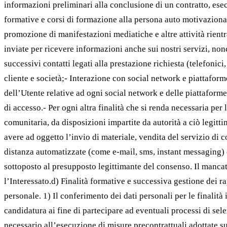
informazioni preliminari alla conclusione di un contratto, esec
formative e corsi di formazione alla persona auto motivazion
promozione di manifestazioni mediatiche e altre attività rientr
inviate per ricevere informazioni anche sui nostri servizi, nonch
successivi contatti legati alla prestazione richiesta (telefonici
cliente e società;- Interazione con social network e piattafor
dell’Utente relative ad ogni social network e delle piattaforme.
di accesso.- Per ogni altra finalità che si renda necessaria per
comunitaria, da disposizioni impartite da autorità a ciò legitti
avere ad oggetto l’invio di materiale, vendita del servizio 
distanza automatizzate (come e-mail, sms, instant messaging) e 
sottoposto al presupposto legittimante del consenso. Il manca
l’Interessato.d) Finalità formative e successiva gestione dei r
personale. 1) Il conferimento dei dati personali per le finalità
candidatura ai fine di partecipare ad eventuali processi di sel
necessario all’esecuzione di misure precontrattuali adottate su