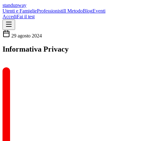
standupway
Utenti e Famiglie
Professionisti
Il Metodo
Blog
Eventi
Accedi
Fai il test
29 agosto 2024
Informativa Privacy