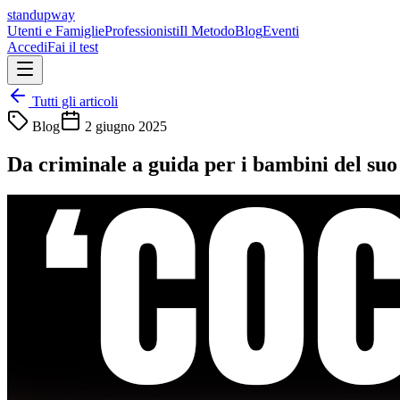
standupway
Utenti e Famiglie
Professionisti
Il Metodo
Blog
Eventi
Accedi
Fai il test
Tutti gli articoli
Blog
2 giugno 2025
Da criminale a guida per i bambini del suo