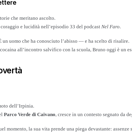
ettere
storie che meritano ascolto.
 coraggio e lucidità nell’episodio 33 del podcast
Nel Faro
.
È un uomo che ha conosciuto l’abisso — e ha scelto di risalire.
a cocaina all’incontro salvifico con la scuola, Bruno oggi è un 
overtà
oto dell’Irpinia.
el
Parco Verde di Caivano
, cresce in un contesto segnato da d
quel momento, la sua vita prende una piega devastante: assenze s