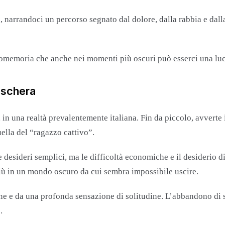
 narrandoci un percorso segnato dal dolore, dalla rabbia e dalla
promemoria che anche nei momenti più oscuri può esserci una luc
maschera
 in una realtà prevalentemente italiana. Fin da piccolo, avverte i
ella del “ragazzo cattivo”.
esideri semplici, ma le difficoltà economiche e il desiderio di 
iù in un mondo oscuro da cui sembra impossibile uscire.
e e da una profonda sensazione di solitudine. L’abbandono di suo
.