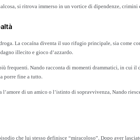
ualcosa, si ritrova immerso in un vortice di dipendenze, crimini 
ealtà
droga. La cocaína diventa il suo rifugio principale, sia come c
dagno illecito e gioco d’azzardo.
no più frequenti. Nando racconta di momenti drammatici, in cui il
 porre fine a tutto.
a l’amore di un amico o l’istinto di sopravvivenza, Nando riesc
isodio che lui stesso definisce “miracoloso”. Dopo aver lasciato 