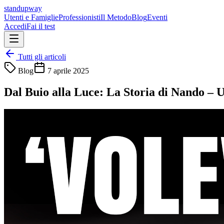
standupway
Utenti e Famiglie
Professionisti
Il Metodo
Blog
Eventi
Accedi
Fai il test
Tutti gli articoli
Blog
7 aprile 2025
Dal Buio alla Luce: La Storia di Nando – U