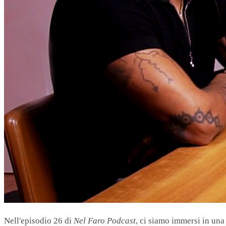
Nell'episodio 26 di
Nel Faro
Podcast
, ci siamo immersi in una 