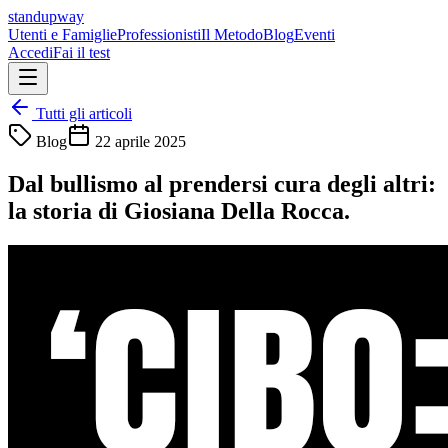
standupway
Utenti e Famiglie
Professionisti
Il Metodo
Blog
Eventi
Accedi
Fai il test
Tutti gli articoli
Blog
22 aprile 2025
Dal bullismo al prendersi cura degli altri:
la storia di Giosiana Della Rocca.