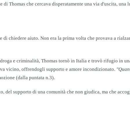
te di Thomas che cercava disperatamente una via d'uscita, una l
di chiedere aiuto. Non era la prima volta che provava a rialzar
droga e criminalità, Thomas tornò in Italia e trovò rifugio in u
tava vicino, offrendogli supporto e amore incondizionato.
"Quand
ozione ​(dalla puntata n.3).
o, del supporto di una comunità che non giudica, ma che accogl