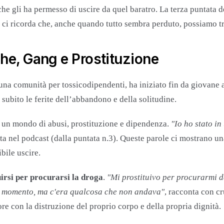
che gli ha permesso di uscire da quel baratro. La terza puntata 
he ci ricorda che, anche quando tutto sembra perduto, possiamo t
ghe, Gang e Prostituzione
 una comunità per tossicodipendenti, ha iniziato fin da giovane a
ubito le ferite dell’abbandono e della solitudine.
in un mondo di abusi, prostituzione e dipendenza.
"Io ho stato i
ta nel podcast​ (dalla puntata n.3). Queste parole ci mostrano un
bile uscire.
irsi per procurarsi la droga
.
"Mi prostituivo per procurarmi d
quel momento, ma c'era qualcosa che non andava"
, racconta con c
re con la distruzione del proprio corpo e della propria dignità.