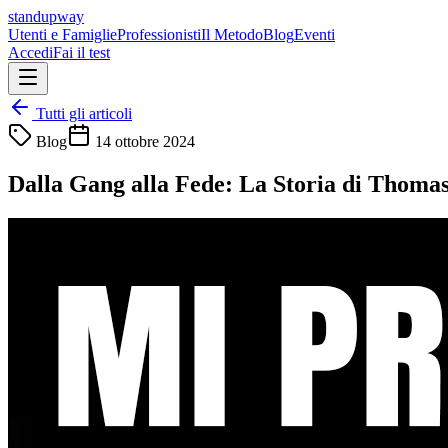
standupway
Utenti e Famiglie
Professionisti
Il Metodo
Blog
Eventi
Accedi
Fai il test
Tutti gli articoli
Blog
14 ottobre 2024
Dalla Gang alla Fede: La Storia di Thomas