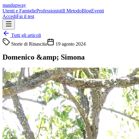
standupway
Utenti e Famiglie
Professionisti
Il Metodo
Blog
Eventi
Accedi
Fai il test
Tutti gli articoli
Storie di Rinascita
19 agosto 2024
Domenico &amp; Simona