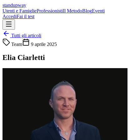
standupway
Utenti e Famiglie
Professionisti
Il Metodo
Blog
Eventi
Accedi
Fai il test
Tutti gli articoli
Team
9 aprile 2025
Elia Ciarletti