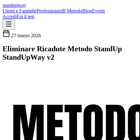
standupway
Utenti e Famiglie
Professionisti
Il Metodo
Blog
Eventi
Accedi
Fai il test
27 marzo 2026
Eliminare Ricadute Metodo StandUp
StandUpWay v2