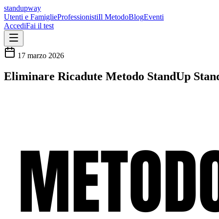
standupway
Utenti e Famiglie
Professionisti
Il Metodo
Blog
Eventi
Accedi
Fai il test
17 marzo 2026
Eliminare Ricadute Metodo StandUp St