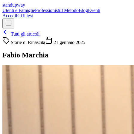
standupway
Utenti e Famiglie
Professionisti
Il Metodo
Blog
Eventi
Accedi
Fai il test
Tutti gli articoli
Storie di Rinascita
21 gennaio 2025
Fabio Marchia