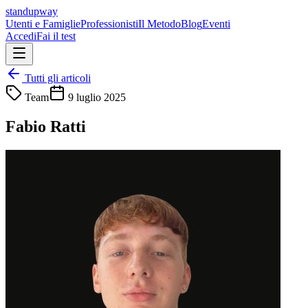
standupway
Utenti e Famiglie
Professionisti
Il Metodo
Blog
Eventi
Accedi
Fai il test
Tutti gli articoli
Team
9 luglio 2025
Fabio Ratti