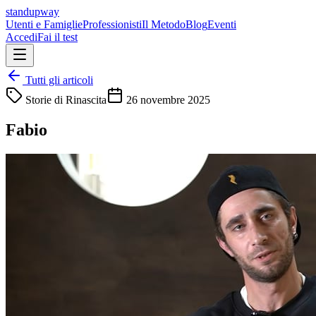
standupway
Utenti e Famiglie
Professionisti
Il Metodo
Blog
Eventi
Accedi
Fai il test
Tutti gli articoli
Storie di Rinascita
26 novembre 2025
Fabio