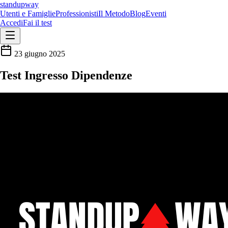
standupway
Utenti e Famiglie
Professionisti
Il Metodo
Blog
Eventi
Accedi
Fai il test
23 giugno 2025
Test Ingresso Dipendenze