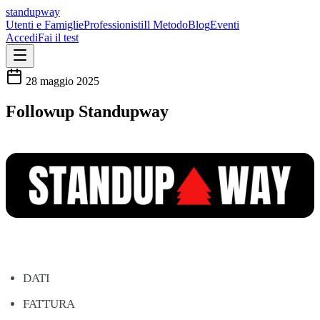
standupway
Utenti e Famiglie
Professionisti
Il Metodo
Blog
Eventi
Accedi
Fai il test
28 maggio 2025
Followup Standupway
DATI
FATTURA