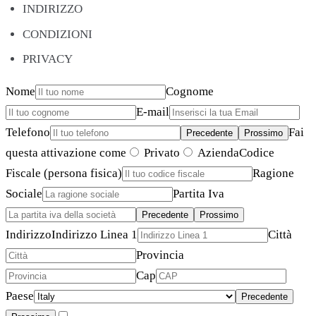
INDIRIZZO
CONDIZIONI
PRIVACY
Nome
Cognome
E-mail
Telefono
Fai
Precedente
Prossimo
questa attivazione come
Privato
Azienda
Codice
Fiscale (persona fisica)
Ragione
Sociale
Partita Iva
Precedente
Prossimo
Indirizzo
Indirizzo Linea 1
Città
Provincia
Cap
Paese
Precedente