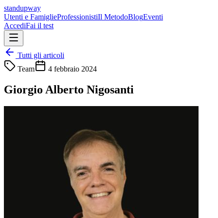
standupway
Utenti e Famiglie
Professionisti
Il Metodo
Blog
Eventi
Accedi
Fai il test
Tutti gli articoli
Team
4 febbraio 2024
Giorgio Alberto Nigosanti