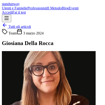
standupway
Utenti e Famiglie
Professionisti
Il Metodo
Blog
Eventi
Accedi
Fai il test
Tutti gli articoli
Team
3 marzo 2024
Giosiana Della Rocca