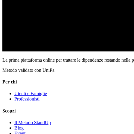
La prima piattaforma online per trattare le dipendenze restando nella 
Metodo validato con UniPa
Per chi
Utenti e Famiglie
Professionisti
Scopri
Il Metodo StandUp
Blog
Eventi