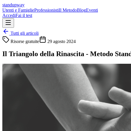
standupway
Utenti e Famiglie
Professionisti
Il Metodo
Blog
Eventi
Accedi
Fai il test
Tutti gli articoli
Risorse gratuite
29 agosto 2024
Il Triangolo della Rinascita - Metodo Sta