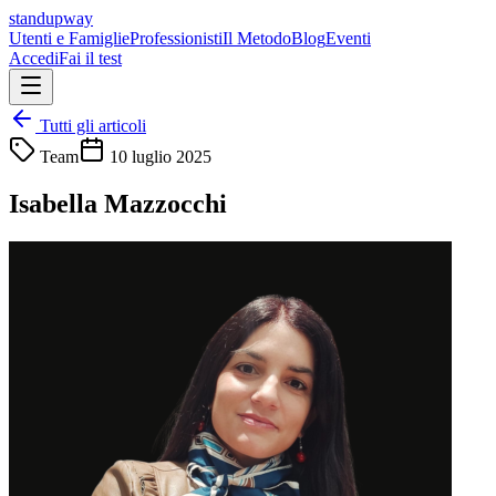
standupway
Utenti e Famiglie
Professionisti
Il Metodo
Blog
Eventi
Accedi
Fai il test
Tutti gli articoli
Team
10 luglio 2025
Isabella Mazzocchi