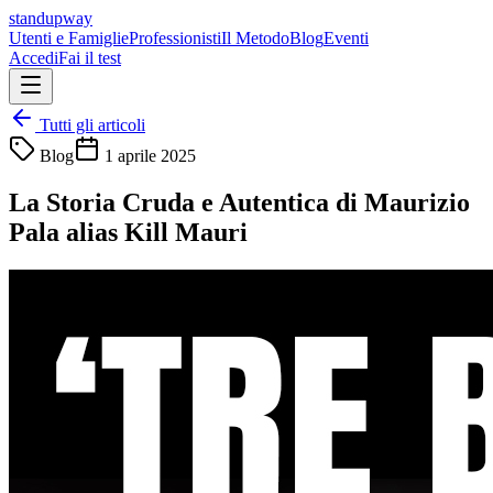
standupway
Utenti e Famiglie
Professionisti
Il Metodo
Blog
Eventi
Accedi
Fai il test
Tutti gli articoli
Blog
1 aprile 2025
La Storia Cruda e Autentica di Maurizio
Pala alias Kill Mauri