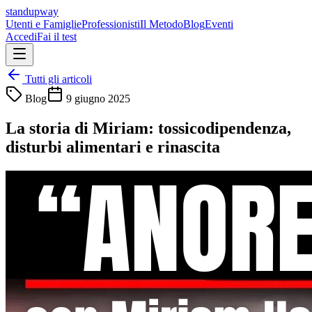
standupway
Utenti e Famiglie
Professionisti
Il Metodo
Blog
Eventi
Accedi
Fai il test
Tutti gli articoli
Blog
9 giugno 2025
La storia di Miriam: tossicodipendenza,
disturbi alimentari e rinascita