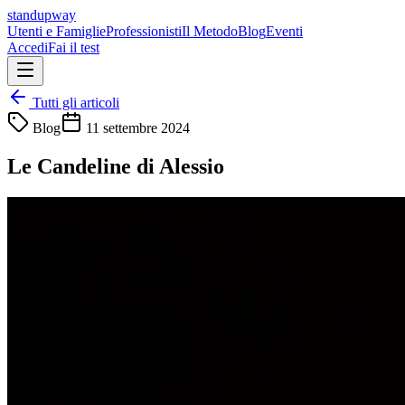
standupway
Utenti e Famiglie
Professionisti
Il Metodo
Blog
Eventi
Accedi
Fai il test
Tutti gli articoli
Blog
11 settembre 2024
Le Candeline di Alessio