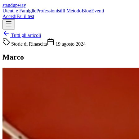
standupway
Utenti e Famiglie
Professionisti
Il Metodo
Blog
Eventi
Accedi
Fai il test
Tutti gli articoli
Storie di Rinascita
19 agosto 2024
Marco