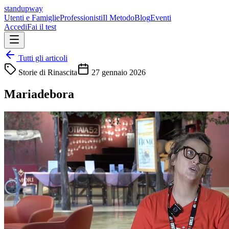
standupway
Utenti e Famiglie
Professionisti
Il Metodo
Blog
Eventi
Accedi
Fai il test
Tutti gli articoli
Storie di Rinascita
27 gennaio 2026
Mariadebora