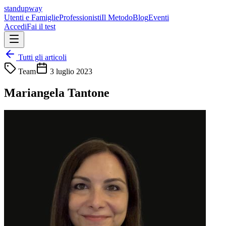
standupway
Utenti e Famiglie
Professionisti
Il Metodo
Blog
Eventi
Accedi
Fai il test
Tutti gli articoli
Team
3 luglio 2023
Mariangela Tantone