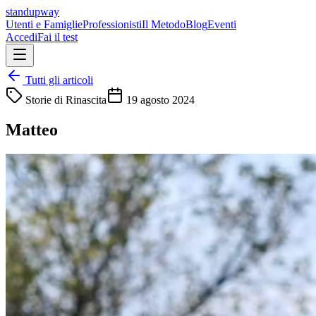
standupway
Utenti e Famiglie
Professionisti
Il Metodo
Blog
Eventi
Accedi
Fai il test
Tutti gli articoli
Storie di Rinascita
19 agosto 2024
Matteo