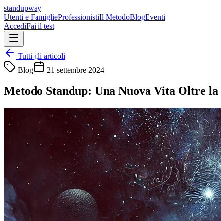
standupway
Utenti e Famiglie
Professionisti
Il Metodo
Blog
Eventi
Accedi
Fai il test
Tutti gli articoli
Blog
21 settembre 2024
Metodo Standup: Una Nuova Vita Oltre la