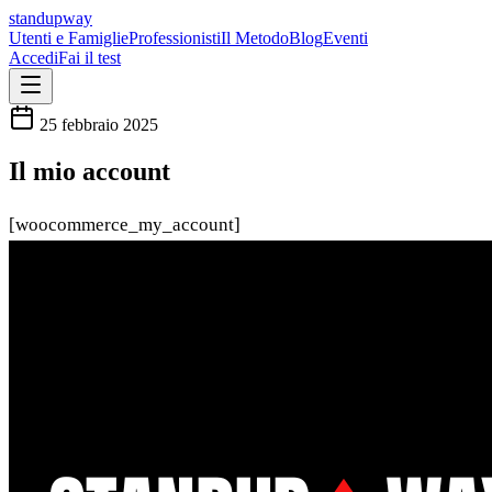
standupway
Utenti e Famiglie
Professionisti
Il Metodo
Blog
Eventi
Accedi
Fai il test
25 febbraio 2025
Il mio account
[woocommerce_my_account]